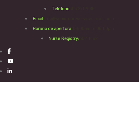
Teléfono
305 271 7065
Email:
info@seniorcareservicesmiami.com
Horario de apertura:
09:00am to 05:00pm
Nurse Registry:
30211482