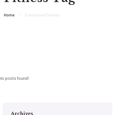
Home
Functional Fitness
No posts found!
Archives