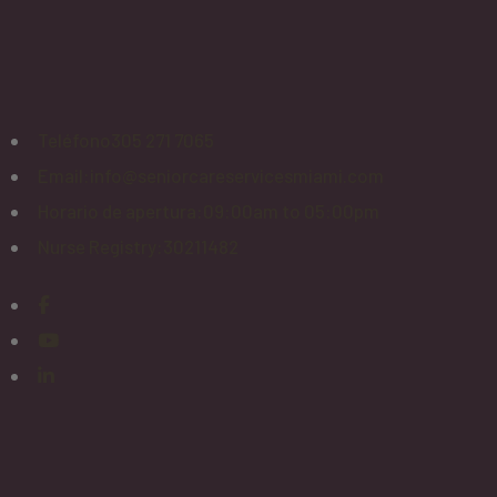
Teléfono
305 271 7065
Email:
info@seniorcareservicesmiami.com
Horario de apertura:
09:00am to 05:00pm
Nurse Registry:
30211482